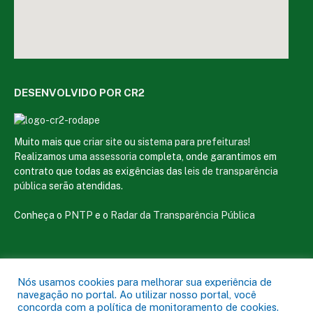
DESENVOLVIDO POR CR2
Muito mais que
criar site
ou
sistema para prefeituras
!
Realizamos uma
assessoria
completa, onde garantimos em
contrato que todas as exigências das
leis de transparência
pública
serão atendidas.
Conheça o
PNTP
e o
Radar da Transparência Pública
Nós usamos cookies para melhorar sua experiência de
Todos os direitos reservados a Câmara Municipal de Magalhães de
navegação no portal. Ao utilizar nosso portal, você
Almeida
concorda com a política de monitoramento de cookies.