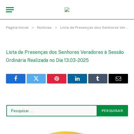
13.03-2025
De
cr2-admin17
29 de maio de 2025
»
»
Página Inicial
Notícias
Lista de Presenças dos Senhores Vereadores à Sessão Ordinária Realizada no Dia 13.03-2025
Lista de Presenças dos Senhores Veradores à Sessão
Ordinária Realizada no Dia 13.03-2025
Facebook
Twitter
Pinterest
LinkedIn
Tumblr
E-
mail