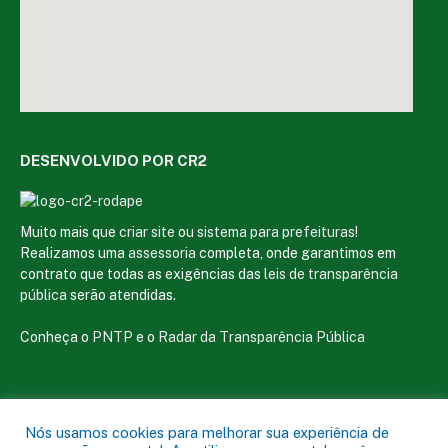
DESENVOLVIDO POR CR2
Muito mais que
criar site
ou
sistema para prefeituras
!
Realizamos uma
assessoria
completa, onde garantimos em
contrato que todas as exigências das
leis de transparência
pública
serão atendidas.
Conheça o
PNTP
e o
Radar da Transparência Pública
Nós usamos cookies para melhorar sua experiência de
Todos os direitos reservados a Câmara Municipal de Magalhães de