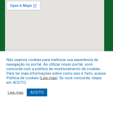
Nós usamos cookies para melhorar sua experiência de
navegação no portal. Ao utilizar nosso portal, você
concorda com a política de monitoramento de cookies.
Para ter mais informações sobre como isso é feito, acesse
Política de cookies (
Leia mais
). Se você concorda, clique
DESENVOLVIDO POR CR2
em ACEITO.
Leia mais
ACEITO
Muito mais que
criar site
ou
sistema para prefeituras
!
Realizamos uma
assessoria
completa, onde garantimos em
contrato que todas as exigências das
leis de transparência