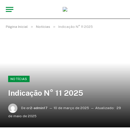
»
»
Página Inicial
Notícias
Indicação N° 11 2025
NOTÍCIAS
Indicação N° 11 2025
De
cr2-admin17
10 de março de 2025
Atualizado:
29
de maio de 2025