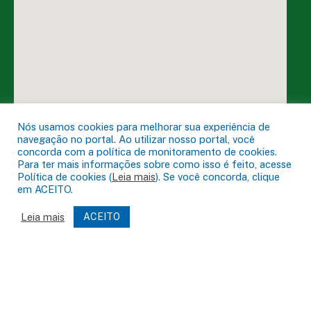
Nós usamos cookies para melhorar sua experiência de
navegação no portal. Ao utilizar nosso portal, você
concorda com a política de monitoramento de cookies.
Para ter mais informações sobre como isso é feito, acesse
Política de cookies (
Leia mais
). Se você concorda, clique
DESENVOLVIDO POR CR2
em ACEITO.
Leia mais
ACEITO
Muito mais que
criar site
ou
sistema para prefeituras
!
Realizamos uma
assessoria
completa, onde garantimos em
contrato que todas as exigências das
leis de transparência
pública
serão atendidas.
Conheça o
PNTP
e o
Radar da Transparência Pública