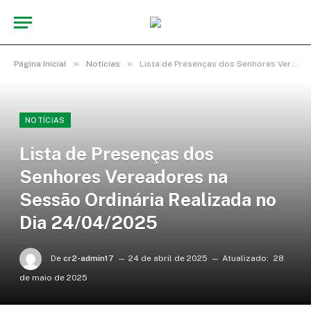
»
»
Página Inicial
Notícias
Lista de Presenças dos Senhores Vereadores na Sessão Ordinária Realizada no Dia 24/04/2025
NOTÍCIAS
Lista de Presenças dos
Senhores Vereadores na
Sessão Ordinária Realizada no
Dia 24/04/2025
De
cr2-admin17
24 de abril de 2025
Atualizado:
28
de maio de 2025