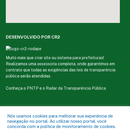
DESENVOLVIDO POR CR2
Muito mais que
criar site
ou
sistema para prefeituras
!
Realizamos uma
assessoria
completa, onde garantimos em
contrato que todas as exigências das
leis de transparência
pública
serão atendidas.
Conheça o
PNTP
e o
Radar da Transparência Pública
Nós usamos cookies para melhorar sua experiência de
Todos os direitos reservados a Câmara Municipal de Magalhães de
navegação no portal. Ao utilizar nosso portal, você
Almeida
concorda com a política de monitoramento de cookies.