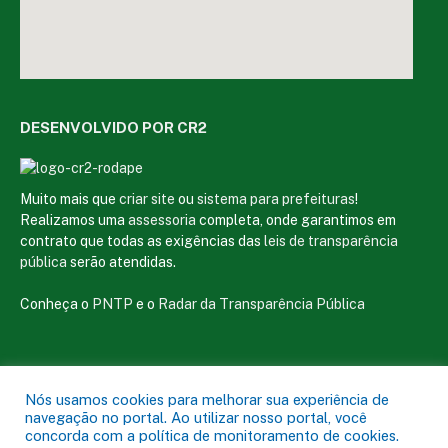
DESENVOLVIDO POR CR2
Muito mais que
criar site
ou
sistema para prefeituras
!
Realizamos uma
assessoria
completa, onde garantimos em
contrato que todas as exigências das
leis de transparência
pública
serão atendidas.
Conheça o
PNTP
e o
Radar da Transparência Pública
Nós usamos cookies para melhorar sua experiência de
Todos os direitos reservados a Câmara Municipal de Magalhães de
navegação no portal. Ao utilizar nosso portal, você
Almeida
concorda com a política de monitoramento de cookies.