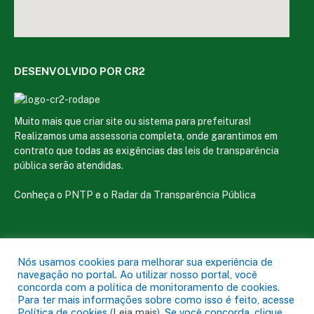
DESENVOLVIDO POR CR2
Muito mais que
criar site
ou
sistema para prefeituras
!
Realizamos uma
assessoria
completa, onde garantimos em
contrato que todas as exigências das
leis de transparência
pública
serão atendidas.
Conheça o
PNTP
e o
Radar da Transparência Pública
Nós usamos cookies para melhorar sua experiência de
Todos os direitos reservados a Câmara Municipal de Magalhães de
navegação no portal. Ao utilizar nosso portal, você
Almeida
concorda com a política de monitoramento de cookies.
Para ter mais informações sobre como isso é feito, acesse
Política de cookies (
Leia mais
). Se você concorda, clique