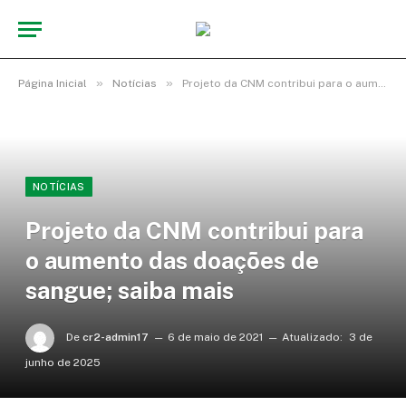
»
»
Página Inicial
Notícias
Projeto da CNM contribui para o aumento das doações de sangue; saiba mais
NOTÍCIAS
Projeto da CNM contribui para
o aumento das doações de
sangue; saiba mais
De
cr2-admin17
6 de maio de 2021
Atualizado:
3 de
junho de 2025