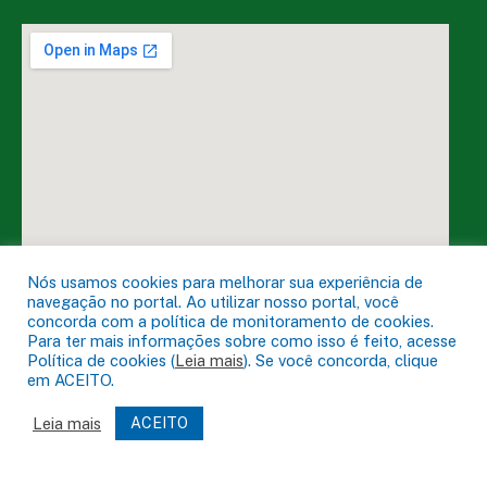
Nós usamos cookies para melhorar sua experiência de
navegação no portal. Ao utilizar nosso portal, você
concorda com a política de monitoramento de cookies.
Para ter mais informações sobre como isso é feito, acesse
Política de cookies (
Leia mais
). Se você concorda, clique
DESENVOLVIDO POR CR2
em ACEITO.
Leia mais
ACEITO
Muito mais que
criar site
ou
sistema para prefeituras
!
Realizamos uma
assessoria
completa, onde garantimos em