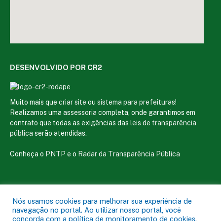
DESENVOLVIDO POR CR2
Muito mais que
criar site
ou
sistema para prefeituras
!
Realizamos uma
assessoria
completa, onde garantimos em
contrato que todas as exigências das
leis de transparência
pública
serão atendidas.
Conheça o
PNTP
e o
Radar da Transparência Pública
Nós usamos cookies para melhorar sua experiência de
Todos os direitos reservados a Câmara Municipal de Magalhães de
navegação no portal. Ao utilizar nosso portal, você
Almeida
concorda com a política de monitoramento de cookies.